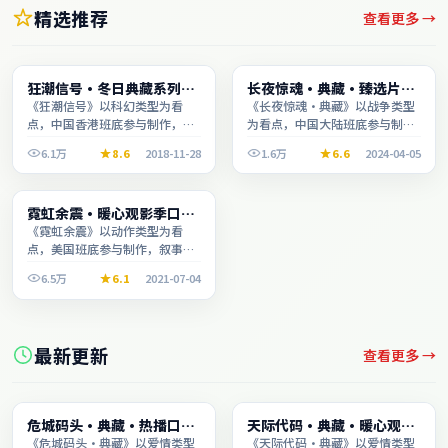
精选推荐
查看更多 →
电影
综艺
狂潮信号·冬日典藏系列温
长夜惊魂·典藏·臻选片单
2:37:36
2:20:38
情叙事引人入胜
推荐画质清晰观看流畅
《狂潮信号》以科幻类型为看
《长夜惊魂·典藏》以战争类型
点，中国香港班底参与制作，叙
为看点，中国大陆班底参与制
事完整、节奏舒适，适合休闲时
作，叙事完整、节奏舒适，适合
6.1万
8.6
2018-11-28
1.6万
6.6
2024-04-05
段观看。
休闲时段观看。
综艺
霓虹余震·暖心观影季口碑
1:28:41
发酵持续升温
《霓虹余震》以动作类型为看
点，美国班底参与制作，叙事完
整、节奏舒适，适合休闲时段观
6.5万
6.1
2021-07-04
看。
最新更新
查看更多 →
动漫
电视剧
危城码头·典藏·热播口碑
天际代码·典藏·暖心观影
2:20:03
2:08:41
之作剧情扎实演技在线
季口碑发酵持续升温
《危城码头·典藏》以爱情类型
《天际代码·典藏》以爱情类型