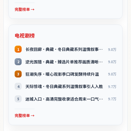
完整榜单 →
电视剧榜
长夜回廊·典藏·冬日典藏系列温情叙事引人入胜
1
9.8万
逆光围猎·典藏·臻选片单推荐画质清晰观看流畅
2
9.8万
狂潮失序·暖心观影季口碑发酵持续升温
3
9.8万
天际惊魂·冬日典藏系列温情叙事引人入胜
4
9.7万
迷城入口·高清完整收录适合周末一口气刷完
5
9.7万
完整榜单 →