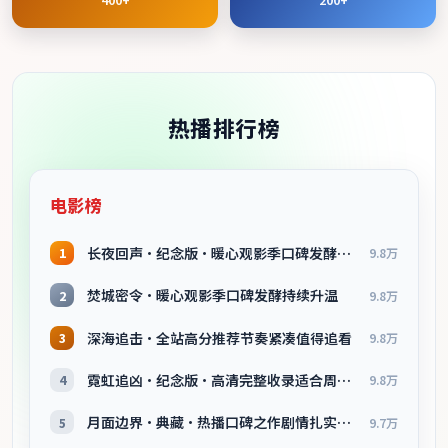
热播排行榜
电影榜
长夜回声·纪念版·暖心观影季口碑发酵持续升温
1
9.8万
焚城密令·暖心观影季口碑发酵持续升温
2
9.8万
深海追击·全站高分推荐节奏紧凑值得追看
3
9.8万
霓虹追凶·纪念版·高清完整收录适合周末一口气刷完
4
9.8万
月面边界·典藏·热播口碑之作剧情扎实演技在线
5
9.7万