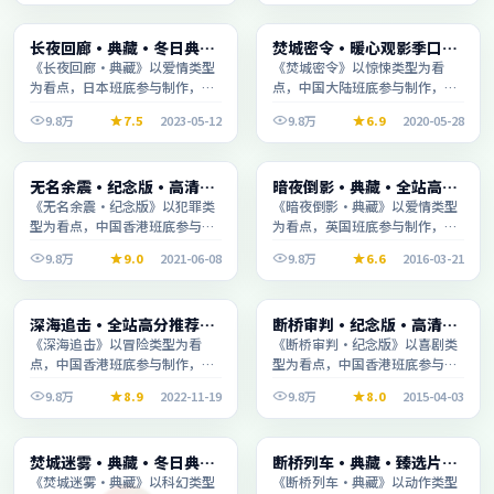
电视剧
电影
长夜回廊·典藏·冬日典藏
焚城密令·暖心观影季口碑
1:38:36
2:05:11
系列温情叙事引人入胜
发酵持续升温
《长夜回廊·典藏》以爱情类型
《焚城密令》以惊悚类型为看
为看点，日本班底参与制作，叙
点，中国大陆班底参与制作，叙
事完整、节奏舒适，适合休闲时
事完整、节奏舒适，适合休闲时
9.8万
7.5
2023-05-12
9.8万
6.9
2020-05-28
段观看。
段观看。
综艺
动漫
无名余震·纪念版·高清完
暗夜倒影·典藏·全站高分
1:33:28
2:19:13
整收录适合周末一口气刷完
推荐节奏紧凑值得追看
《无名余震·纪念版》以犯罪类
《暗夜倒影·典藏》以爱情类型
型为看点，中国香港班底参与制
为看点，英国班底参与制作，叙
作，叙事完整、节奏舒适，适合
事完整、节奏舒适，适合休闲时
9.8万
9.0
2021-06-08
9.8万
6.6
2016-03-21
休闲时段观看。
段观看。
电影
综艺
深海追击·全站高分推荐节
断桥审判·纪念版·高清完
2:34:25
1:50:52
奏紧凑值得追看
整收录适合周末一口气刷完
《深海追击》以冒险类型为看
《断桥审判·纪念版》以喜剧类
点，中国香港班底参与制作，叙
型为看点，中国香港班底参与制
事完整、节奏舒适，适合休闲时
作，叙事完整、节奏舒适，适合
9.8万
8.9
2022-11-19
9.8万
8.0
2015-04-03
段观看。
休闲时段观看。
综艺
综艺
焚城迷雾·典藏·冬日典藏
断桥列车·典藏·臻选片单
2:10:06
2:46:02
系列温情叙事引人入胜
推荐画质清晰观看流畅
《焚城迷雾·典藏》以科幻类型
《断桥列车·典藏》以动作类型