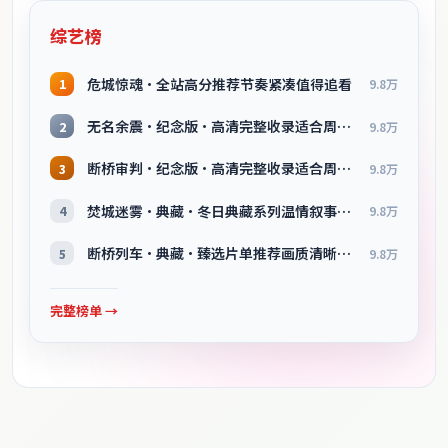
综艺榜
危城惊魂·全站高分推荐节奏紧凑值得追看
1
9.8万
无名余震·纪念版·高清完整收录适合周末一口气刷完
2
9.8万
断桥审判·纪念版·高清完整收录适合周末一口气刷完
3
9.8万
焚城迷雾·典藏·冬日典藏系列温情叙事引人入胜
4
9.8万
断桥列车·典藏·臻选片单推荐画质清晰观看流畅
5
9.8万
完整榜单 →