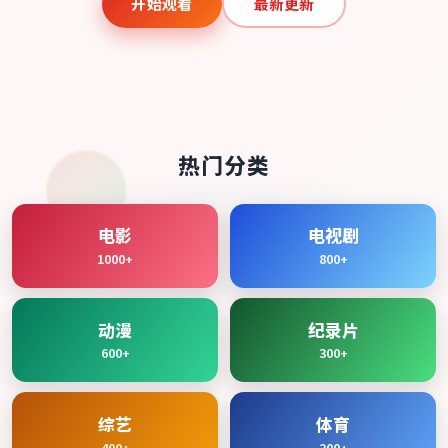
开始观看
最新更新
热门分类
电影
电视剧
1000+
800+
动漫
纪录片
600+
300+
综艺
体育
400+
200+