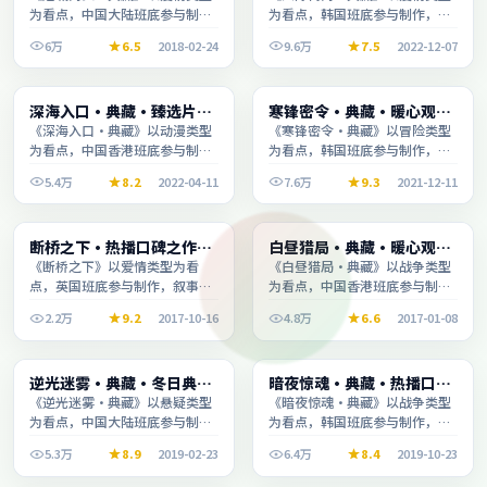
为看点，中国大陆班底参与制
为看点，韩国班底参与制作，叙
作，叙事完整、节奏舒适，适合
事完整、节奏舒适，适合休闲时
6万
6.5
2018-02-24
9.6万
7.5
2022-12-07
休闲时段观看。
段观看。
综艺
电视剧
深海入口·典藏·臻选片单
寒锋密令·典藏·暖心观影
2:32:32
2:24:53
推荐画质清晰观看流畅
季口碑发酵持续升温
《深海入口·典藏》以动漫类型
《寒锋密令·典藏》以冒险类型
为看点，中国香港班底参与制
为看点，韩国班底参与制作，叙
作，叙事完整、节奏舒适，适合
事完整、节奏舒适，适合休闲时
5.4万
8.2
2022-04-11
7.6万
9.3
2021-12-11
休闲时段观看。
段观看。
综艺
综艺
断桥之下·热播口碑之作剧
白昼猎局·典藏·暖心观影
1:41:39
1:54:11
情扎实演技在线
季口碑发酵持续升温
《断桥之下》以爱情类型为看
《白昼猎局·典藏》以战争类型
点，英国班底参与制作，叙事完
为看点，中国香港班底参与制
整、节奏舒适，适合休闲时段观
作，叙事完整、节奏舒适，适合
2.2万
9.2
2017-10-16
4.8万
6.6
2017-01-08
看。
休闲时段观看。
综艺
电视剧
逆光迷雾·典藏·冬日典藏
暗夜惊魂·典藏·热播口碑
2:29:48
2:00:03
系列温情叙事引人入胜
之作剧情扎实演技在线
《逆光迷雾·典藏》以悬疑类型
《暗夜惊魂·典藏》以战争类型
为看点，中国大陆班底参与制
为看点，韩国班底参与制作，叙
作，叙事完整、节奏舒适，适合
事完整、节奏舒适，适合休闲时
5.3万
8.9
2019-02-23
6.4万
8.4
2019-10-23
休闲时段观看。
段观看。