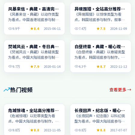
综艺
综艺
风暴来信·典藏·高清完整
异境围猎·全站高分推荐节
2:10:58
2:29:49
收录适合周末一口气刷完
奏紧凑值得追看
《风暴来信·典藏》以动作类型
《异境围猎》以惊悚类型为看
为看点，中国香港班底参与制
点，韩国班底参与制作，叙事完
作，叙事完整、节奏舒适，适合
整、节奏舒适，适合休闲时段观
9.9千
8.4
2015-06-11
7.4万
7.5
2024-11-09
休闲时段观看。
看。
电影
综艺
焚城风云·典藏·冬日典藏
白昼终章·典藏·暖心观影
1:48:42
2:30:23
系列温情叙事引人入胜
季口碑发酵持续升温
《焚城风云·典藏》以悬疑类型
《白昼终章·典藏》以悬疑类型
为看点，中国大陆班底参与制
为看点，韩国班底参与制作，叙
作，叙事完整、节奏舒适，适合
事完整、节奏舒适，适合休闲时
9.7万
7.9
2020-01-14
4.3千
8.7
2022-11-12
休闲时段观看。
段观看。
热门视频
查看更多 →
综艺
电影
危城惊魂·全站高分推荐节
长夜回声·纪念版·暖心观
2:08:43
2:19:47
奏紧凑值得追看
影季口碑发酵持续升温
《危城惊魂》以犯罪类型为看
《长夜回声·纪念版》以科幻类
点，中国大陆班底参与制作，叙
型为看点，中国大陆班底参与制
事完整、节奏舒适，适合休闲时
作，叙事完整、节奏舒适，适合
9.8万
8.8
2022-11-05
9.8万
8.8
2017-07-07
段观看。
休闲时段观看。