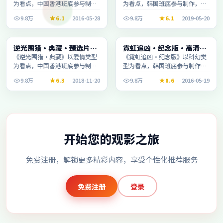
为看点，中国香港班底参与制
为看点，韩国班底参与制作，叙
作，叙事完整、节奏舒适，适合
事完整、节奏舒适，适合休闲时
9.8万
6.1
2016-05-28
9.8万
6.1
2019-05-20
休闲时段观看。
段观看。
电视剧
电影
逆光围猎·典藏·臻选片单
霓虹追凶·纪念版·高清完
1:53:14
1:29:28
推荐画质清晰观看流畅
整收录适合周末一口气刷完
《逆光围猎·典藏》以爱情类型
《霓虹追凶·纪念版》以科幻类
为看点，中国香港班底参与制
型为看点，韩国班底参与制作，
作，叙事完整、节奏舒适，适合
叙事完整、节奏舒适，适合休闲
9.8万
6.3
2018-11-20
9.8万
8.6
2016-05-19
休闲时段观看。
时段观看。
开始您的观影之旅
免费注册，解锁更多精彩内容，享受个性化推荐服务
免费注册
登录